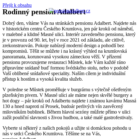
Přejít k obsahu
Rodinný pension Adalbert
Dobrý den, vítáme Vás na stránkách pensionu Adalbert. Najdete nás
v historickém centru Českého Krumlova, jen pár kroků od náměstí,
v malebné a klidné Masné ulici. Interiér zavedeného pensionu, který
je v provozu od 90. let, byl v roce 2021 od základu, ale citlivě,
zrekonstruován. Pokoje nabízejí moderní design a pohodlí bez
kompromisů. Těšit se můžete i na krásný výhled na krumlovská
panoramata, korunovaná vysokou zámeckou věží. V přízemí
pensionu provozujeme restauraci Můstek, kde Vám každé ráno
připravíme snídaně buď formou švédského stolu, nebo v podobě
Vaší oblíbené snídaňové speciality. Naším cílem je individuální
přístup k hostům a vysoká kvalita služeb.
V poledne se Můstek proměňuje v burgrárnu s výtečně ošetřeným
plzeňským pivem. V Masné ulici ale máme nejen skvělé burgery a
hot dogy – pár kroků od Adalbertu najdete i známou kavárnu Masná
130 a hned naproti ní Prosek, budoár perlivých vín zasvěcený
milovníkům bublinek. Během hlavní sezóny můžete přímo v ulici
zažít pouliční slavnosti s živou hudbou, a také malé gastrofestivaly.
Vyberte si některý z našich pokojů a užijte si domáckou pohodu u
nás v srdci Českého Krumlova. Těšíme se na Vás,